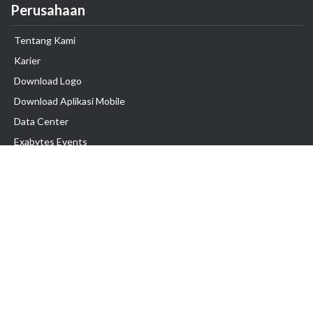
Perusahaan
Tentang Kami
Karier
Download Logo
Download Aplikasi Mobile
Data Center
Exabytes Events
Testimonial
Produk & Layanan
Domain
Transfer Domain
Web Hosting
Email Hosting
Pindah Hosting