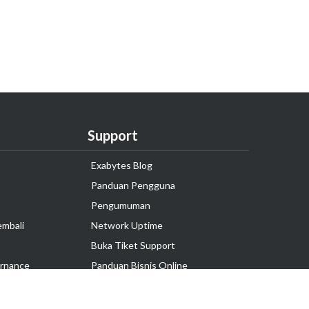
Support
Exabytes Blog
Panduan Pengguna
Pengumuman
embali
Network Uptime
Buka Tiket Support
rnance
Panduan Bisnis Online
Tutorial Hosting
Hubungi Kami