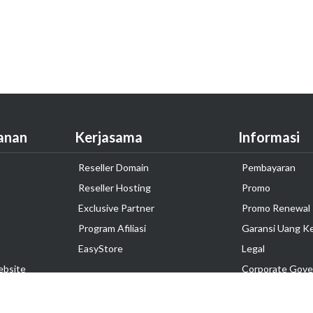
anan
Kerjasama
Informasi
Reseller Domain
Pembayaran
Reseller Hosting
Promo
Exclusive Partner
Promo Renewal
Program Afiliasi
Garansi Uang K
EasyStore
Legal
ebsite
Corporate Gove