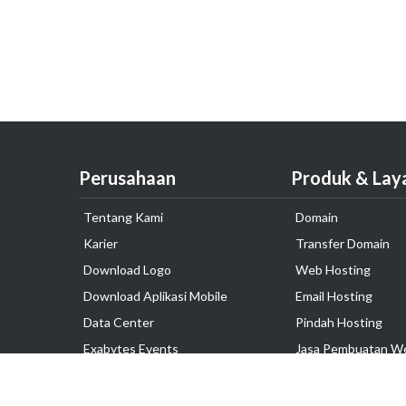
Perusahaan
Produk & Lay
Tentang Kami
Domain
Karier
Transfer Domain
Download Logo
Web Hosting
Download Aplikasi Mobile
Email Hosting
Data Center
Pindah Hosting
Exabytes Events
Jasa Pembuatan W
Testimonial
VPS Indonesia
Dedicated Server