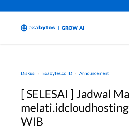
Diskusi
Exabytes.co.ID
Announcement
[ SELESAI ] Jadwal M
melati.idcloudhosting
WIB