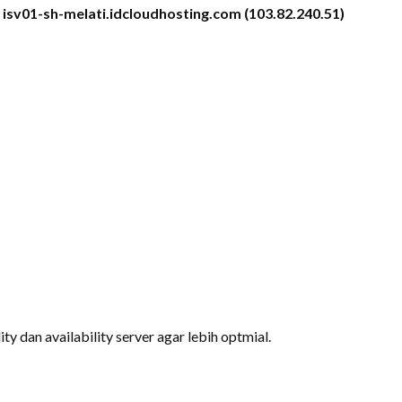
r
isv01-sh-melati.idcloudhosting.com (103.82.240.51)
y dan availability server agar lebih optmial.