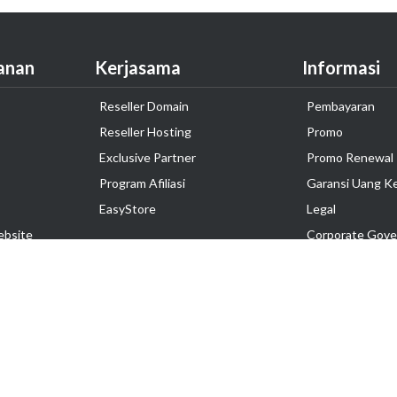
anan
Kerjasama
Informasi
Reseller Domain
Pembayaran
Reseller Hosting
Promo
Exclusive Partner
Promo Renewal
Program Afiliasi
Garansi Uang K
EasyStore
Legal
ebsite
Corporate Gove