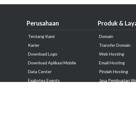
Perusahaan
Produk & Lay
Tentang Kami
Domain
Karier
Transfer Domain
Download Logo
Web Hosting
Download Aplikasi Mobile
Email Hosting
Data Center
Pindah Hosting
Exabytes Events
Jasa Pembuatan W
Testimonial
VPS Indonesia
Dedicated Server
Lark
Colocation Server