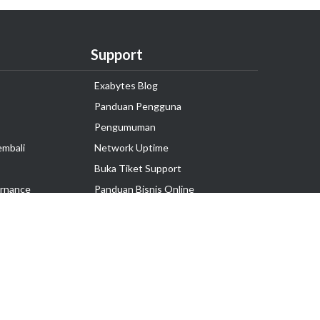
Support
Exabytes Blog
Panduan Pengguna
Pengumuman
embali
Network Uptime
Buka Tiket Support
rnance
Panduan Bisnis Online
Tutorial Hosting
Hubungi Kami
Ikuti Kami