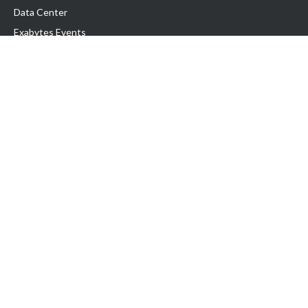
Data Center
Exabytes Events
Testimonial
Produk & Layanan
Domain
Transfer Domain
Web Hosting
Email Hosting
Pindah Hosting
Jasa Pembuatan Website
VPS Indonesia
Dedicated Server
Lark
Colocation Server