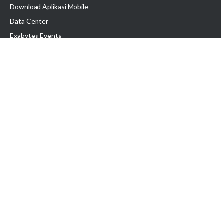
Download Aplikasi Mobile
Data Center
Exabytes Events
Testimonial
Produk & Layanan
Domain
Transfer Domain
Web Hosting
Email Hosting
Pindah Hosting
Jasa Pembuatan Website
VPS Indonesia
Dedicated Server
Lark