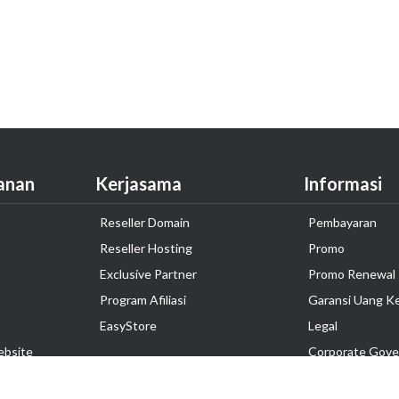
anan
Kerjasama
Informasi
Reseller Domain
Pembayaran
Reseller Hosting
Promo
Exclusive Partner
Promo Renewal
Program Afiliasi
Garansi Uang K
EasyStore
Legal
ebsite
Corporate Gove