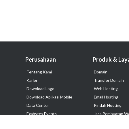
Perusahaan
Produk & Lay
Tentang Kami
Domain
Karier
Transfer Domain
Download Logo
Web Hosting
Download Aplikasi Mobile
Email Hosting
Data Center
Pindah Hosting
Exabytes Events
Jasa Pembuatan W
Testimonial
VPS Indonesia