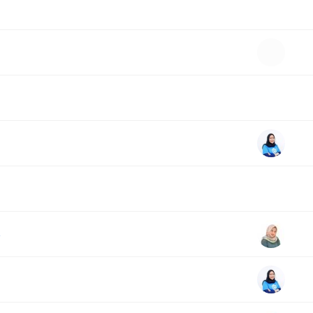
A
A
A
5