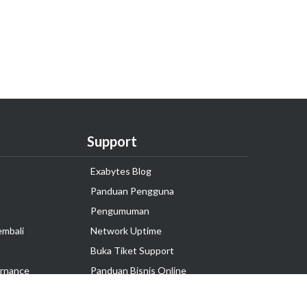
Support
Exabytes Blog
Panduan Pengguna
Pengumuman
embali
Network Uptime
Buka Tiket Support
rnance
Panduan Bisnis Online
Tutorial Hosting