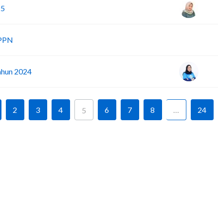
25
D
 PPN
ahun 2024
2
3
4
6
7
8
…
24
5