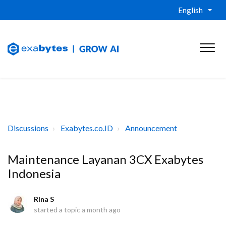
English
Discussions
Exabytes.co.ID
Announcement
Maintenance Layanan 3CX Exabytes
Indonesia
Rina S
started a topic
a month ago