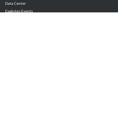
Data Center
Exabytes Events
Testimonial
Produk & Layanan
Domain
Transfer Domain
Web Hosting
Email Hosting
Pindah Hosting
Jasa Pembuatan Website
VPS Indonesia
Dedicated Server
Lark
Colocation Server