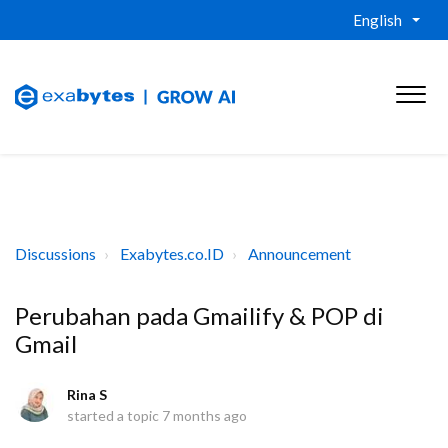
English
Discussions
Exabytes.co.ID
Announcement
Perubahan pada Gmailify & POP di
Gmail
Rina S
started a topic
7 months ago