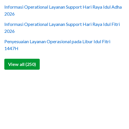
Informasi Operational Layanan Support Hari Raya Idul Adha
2026
Informasi Operational Layanan Support Hari Raya Idul Fitri
2026
Penyesuaian Layanan Operasional pada Libur Idul Fitri
1447H
View all (250)