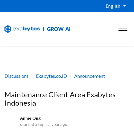
English
Discussions
Exabytes.co.ID
Announcement
Maintenance Client Area Exabytes
Indonesia
Annie Ong
A
started a topic
a year ago