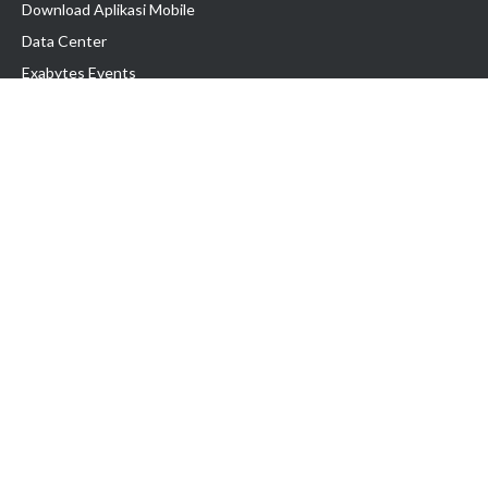
Download Aplikasi Mobile
Data Center
Exabytes Events
Testimonial
Produk & Layanan
Domain
Transfer Domain
Web Hosting
Email Hosting
Pindah Hosting
Jasa Pembuatan Website
VPS Indonesia
Dedicated Server
Lark