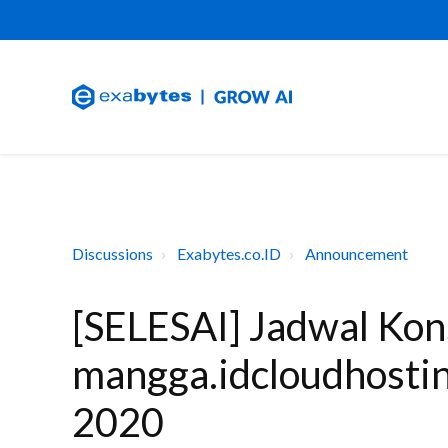
Discussions
Exabytes.co.ID
Announcement
[SELESAI] Jadwal Kon
mangga.idcloudhostin
2020