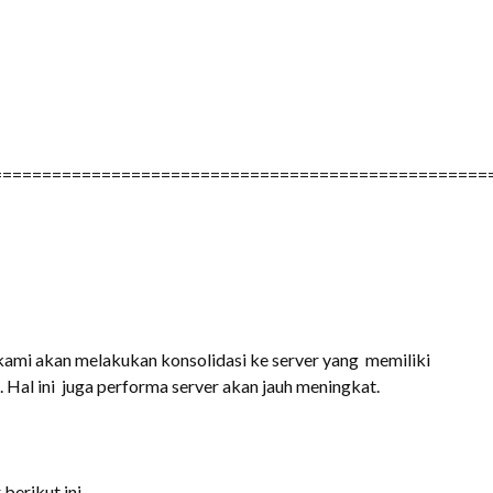
==================================================
ami akan melakukan konsolidasi ke server yang memiliki
. Hal ini juga performa server akan jauh meningkat.
berikut ini.