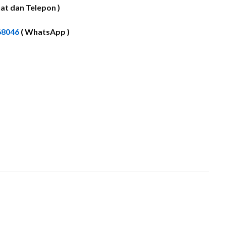
at dan Telepon )
68046
( WhatsApp )