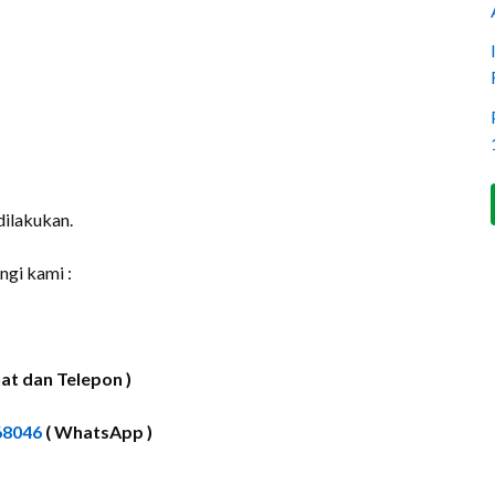
dilakukan.
ngi kami :
at dan Telepon )
68046
( WhatsApp )