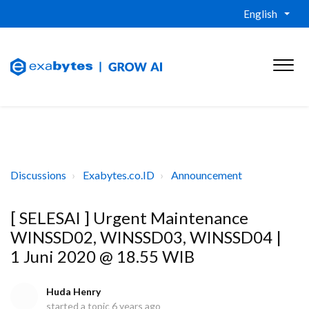
English
Discussions
Exabytes.co.ID
Announcement
[ SELESAI ] Urgent Maintenance
WINSSD02, WINSSD03, WINSSD04 |
1 Juni 2020 @ 18.55 WIB
Huda Henry
started a topic
6 years ago