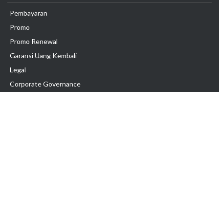
Pembayaran
Promo
Promo Renewal
Garansi Uang Kembali
Legal
Corporate Governance
Support
Exabytes Blog
Panduan Pengguna
Pengumuman
Network Uptime
Buka Tiket Support
Panduan Bisnis Online
Tutorial Hosting