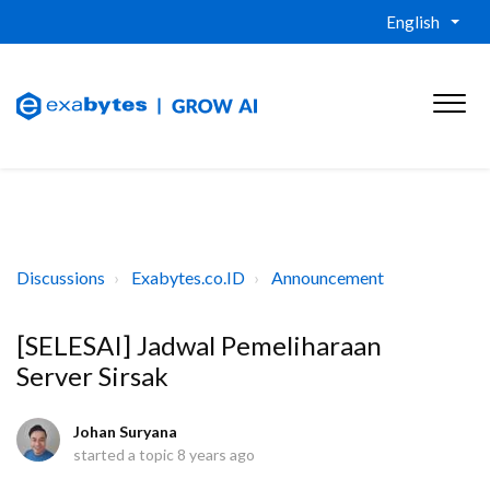
English
Discussions
Exabytes.co.ID
Announcement
[SELESAI] Jadwal Pemeliharaan
Server Sirsak
Johan Suryana
started a topic
8 years ago