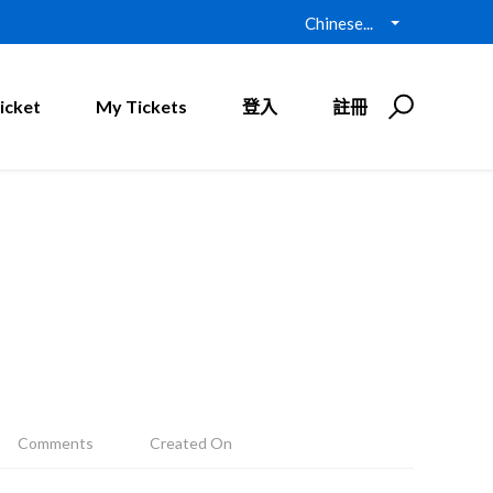
Chinese...
icket
My Tickets
登入
註冊
Comments
Created On