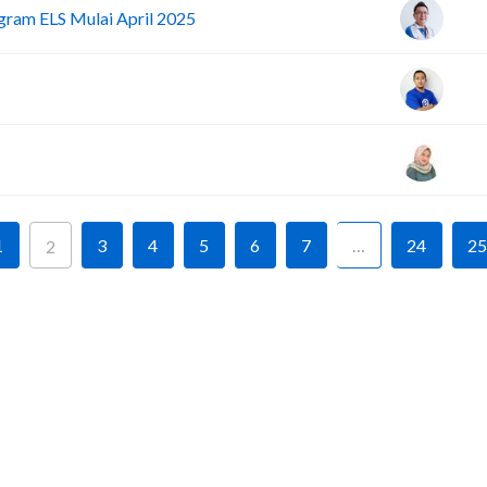
ogram ELS Mulai April 2025
1
3
4
5
6
7
…
24
25
2