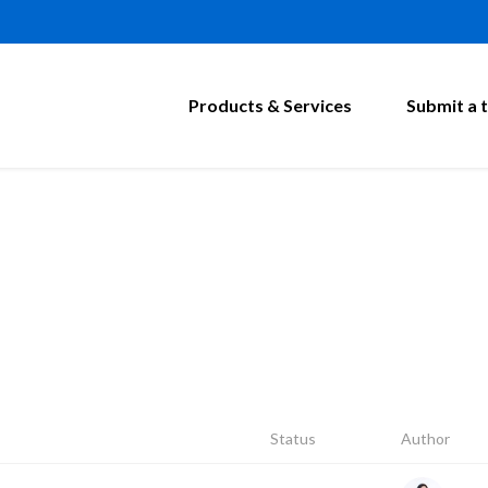
Products & Services
Submit a t
Status
Author