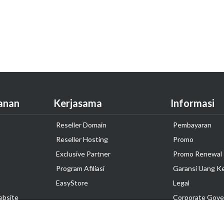
anan
Kerjasama
Informasi
Reseller Domain
Pembayaran
Reseller Hosting
Promo
Exclusive Partner
Promo Renewal
Program Afiliasi
Garansi Uang K
EasyStore
Legal
ebsite
Corporate Gove