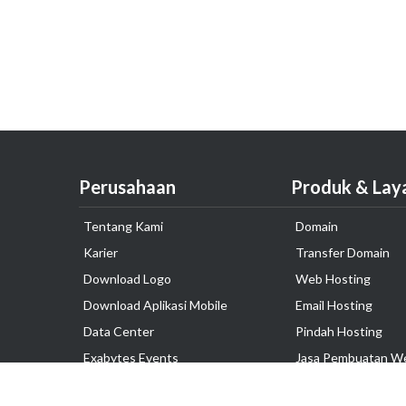
Perusahaan
Produk & Lay
Tentang Kami
Domain
Karier
Transfer Domain
Download Logo
Web Hosting
Download Aplikasi Mobile
Email Hosting
Data Center
Pindah Hosting
Exabytes Events
Jasa Pembuatan W
Testimonial
VPS Indonesia