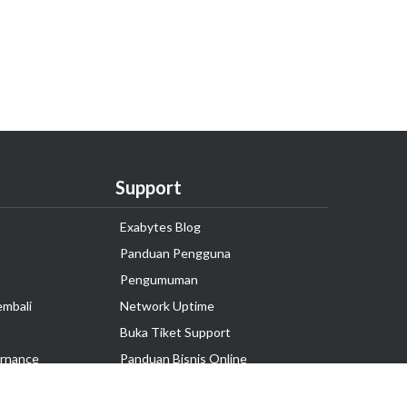
Support
Exabytes Blog
Panduan Pengguna
Pengumuman
embali
Network Uptime
Buka Tiket Support
rnance
Panduan Bisnis Online
Tutorial Hosting