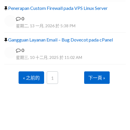
Penerapan Custom Firewall pada VPS Linux Server
0
星期二, 13 一月, 2026 於 5:38 PM
Gangguan Layanan Email – Bug Dovecot pada cPanel
0
星期三, 10 十二月, 2025 於 11:02 AM
« 之前的
下一頁 »
1