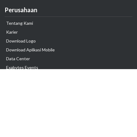
Perusahaan
Tentang Kami
Karier
Download Logo
Download Aplikasi Mobile
Data Center
Exabytes Events
Testimonial
Produk & Layanan
Domain
Transfer Domain
Web Hosting
Email Hosting