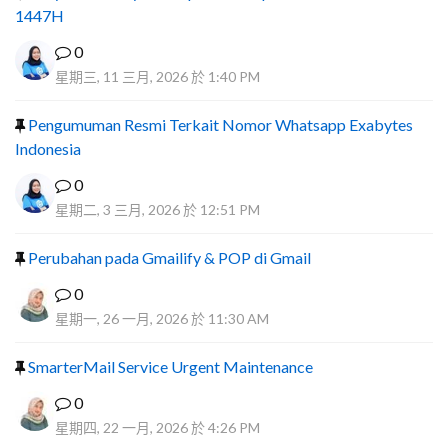
1447H
0
星期三, 11 三月, 2026 於 1:40 PM
Pengumuman Resmi Terkait Nomor Whatsapp Exabytes
Indonesia
0
星期二, 3 三月, 2026 於 12:51 PM
Perubahan pada Gmailify & POP di Gmail
0
星期一, 26 一月, 2026 於 11:30 AM
SmarterMail Service Urgent Maintenance
0
星期四, 22 一月, 2026 於 4:26 PM