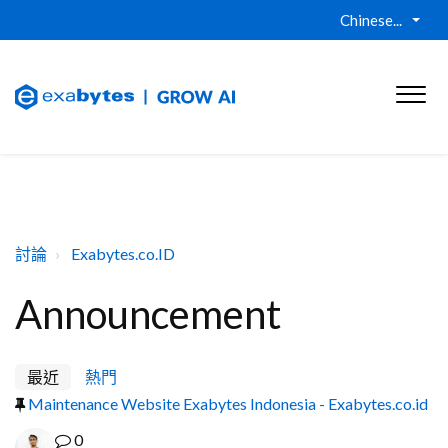
Chinese...
討論
Exabytes.co.ID
Announcement
最近
熱門
Maintenance Website Exabytes Indonesia - Exabytes.co.id
0