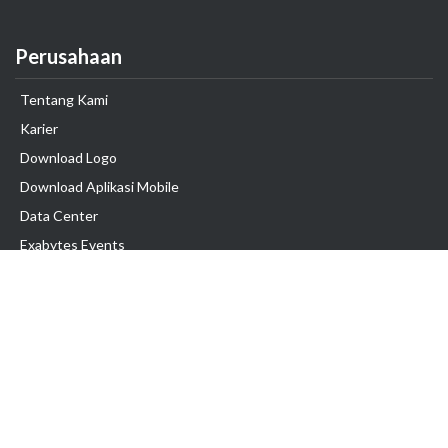
Perusahaan
Tentang Kami
Karier
Download Logo
Download Aplikasi Mobile
Data Center
Exabytes Events
Testimonial
Produk & Layanan
Domain
Transfer Domain
Web Hosting