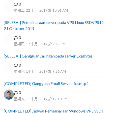
0
星期二, 22 十月, 2019 於 10:01 AM
[SELESAI] Pemeliharaan server pada VPS Linux SSDVPS12 |
21 Oktober 2019
0
星期四, 17 十月, 2019 於 2:43 PM
[SELESAI] Gangguan Jaringan pada server Exabytes
0
星期一, 14 十月, 2019 於 9:26 AM
[COMPLETED] Gangguan Email Service idsmtp2
0
星期五, 11 十月, 2019 於 12:10 PM
[COMPLETED] Jadwal Pemeliharaan Windows VPS SSD |