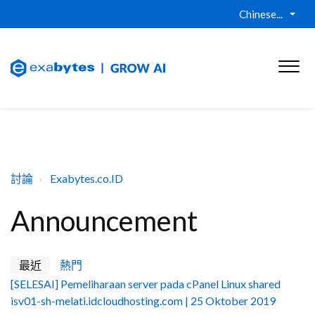
Chinese...
討論
Exabytes.co.ID
Announcement
最近
熱門
[SELESAI] Pemeliharaan server pada cPanel Linux shared
isv01-sh-melati.idcloudhosting.com | 25 Oktober 2019