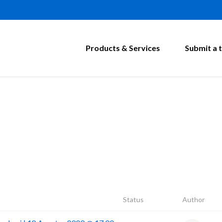
Products & Services
Submit a t
Status
Author