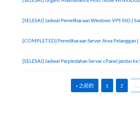
[SELESAI] Jadwal Pemeliharaan Windows VPS SSD | Sab
[COMPLETED] Pemeliharaan Server Area Pelanggan | 1
[SELESAI] Jadwal Perpindahan Server cPanel jambu ke S
« 之前的
1
2
…