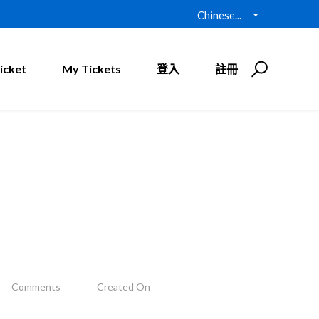
Chinese...
icket
My Tickets
登入
註冊
Comments
Created On