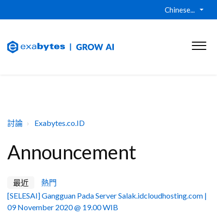
Chinese...
討論
Exabytes.co.ID
Announcement
最近
熱門
[SELESAI] Gangguan Pada Server Salak.idcloudhosting.com |
09 November 2020 @ 19.00 WIB