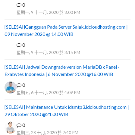
0
I
星期一, 9 十一月, 2020 於 8:00 PM
[SELESAI]Gangguan Pada Server Salak.idcloudhosting.com |
09 November 2020 @ 14.00 WIB
0
I
星期一, 9 十一月, 2020 於 3:15 PM
[SELESAI] Jadwal Downgrade version MariaDB cPanel -
Exabytes Indonesia | 6 November 2020 @16.00 WIB
0
星期五, 6 十一月, 2020 於 4:09 PM
[SELESAI] Maintenance Untuk idsmtp3.idcloudhosting.com |
29 Oktober 2020 @21.00 WIB
0
星期三, 28 十月, 2020 於 7:40 PM