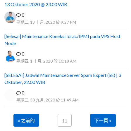
13 Oktober 2020 @ 23.00 WIB
0
星期二, 13 十月, 2020 於 9:27 PM
[Selesai] Maintenance Koneksi Idrac/IPMI pada VPS Host
Node
0
星期四, 1 十月, 2020 於 10:18 AM
[SELESAI] Jadwal Maintenance Server Spam Expert (SE) | 3
Oktober, 22.00 WIB
0
星期三, 30 九月, 2020 於 11:49 AM
« 之前的
下一頁 »
11