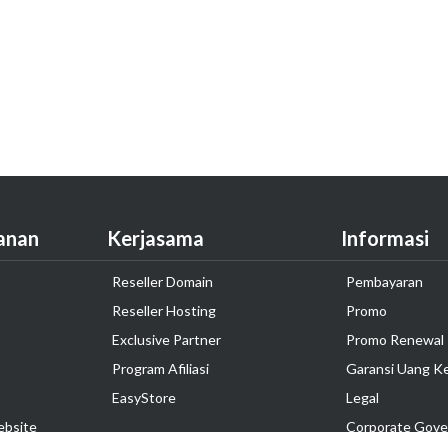
anan
Kerjasama
Informasi
Reseller Domain
Pembayaran
Reseller Hosting
Promo
Exclusive Partner
Promo Renewal
Program Afiliasi
Garansi Uang K
EasyStore
Legal
ebsite
Corporate Gove