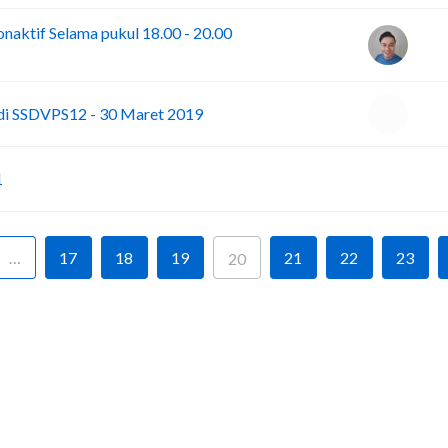
naktif Selama pukul 18.00 - 20.00
 di SSDVPS12 - 30 Maret 2019
I
1
…
17
18
19
21
22
23
20