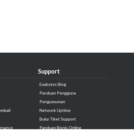
Support
Exabytes Blog
Panduan Pengguna
Pengumuman
embali
Network Uptime
Buka Tiket Support
rnance
Panduan Bisnis Online