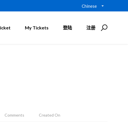
Chinese
icket
My Tickets
登陆
注册
Comments
Created On