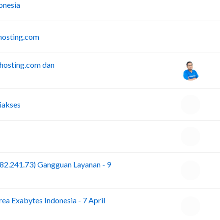
A
onesia
I
hosting.com
dhosting.com dan
iakses
.82.241.73) Gangguan Layanan - 9
ea Exabytes Indonesia - 7 April