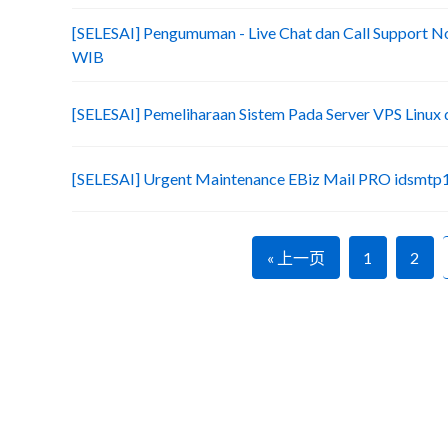
[SELESAI] Pengumuman - Live Chat dan Call Support No
WIB
[SELESAI] Pemeliharaan Sistem Pada Server VPS Linux
[SELESAI] Urgent Maintenance EBiz Mail PRO idsmtp
« 上一页
1
2