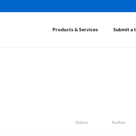
Products & Services
Submit a t
Status
Author