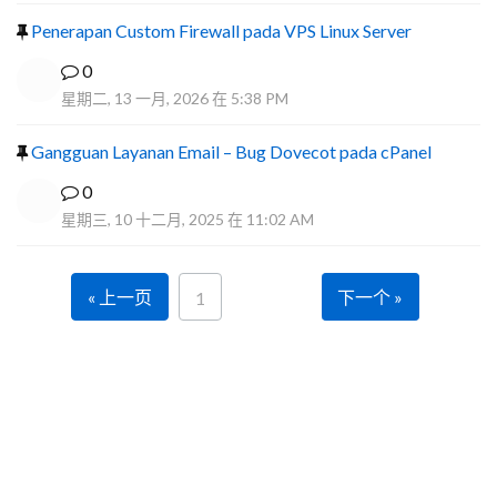
Penerapan Custom Firewall pada VPS Linux Server
0
星期二, 13 一月, 2026 在 5:38 PM
Gangguan Layanan Email – Bug Dovecot pada cPanel
0
星期三, 10 十二月, 2025 在 11:02 AM
« 上一页
下一个 »
1