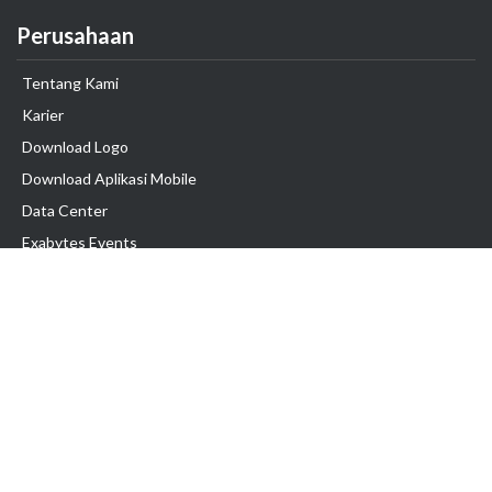
Perusahaan
Tentang Kami
Karier
Download Logo
Download Aplikasi Mobile
Data Center
Exabytes Events
Testimonial
Produk & Layanan
Domain
Transfer Domain
Web Hosting
Email Hosting