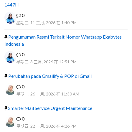
1447H
0
星期三, 11 三月, 2026 在 1:40 PM
Pengumuman Resmi Terkait Nomor Whatsapp Exabytes
Indonesia
0
星期二, 3 三月, 2026 在 12:51 PM
Perubahan pada Gmailify & POP di Gmail
0
星期一, 26 一月, 2026 在 11:30 AM
SmarterMail Service Urgent Maintenance
0
星期四, 22 一月, 2026 在 4:26 PM