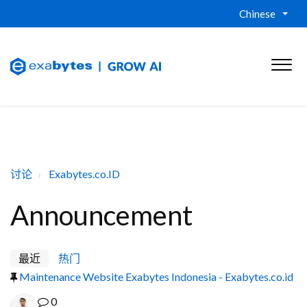
Chinese
讨论
Exabytes.co.ID
Announcement
最近
热门
Maintenance Website Exabytes Indonesia - Exabytes.co.id
0