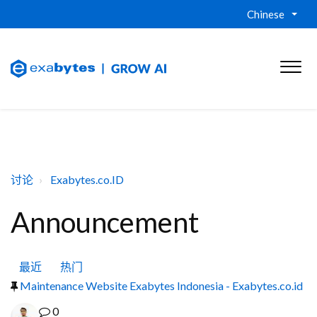
Chinese
讨论
Exabytes.co.ID
Announcement
最近
热门
Maintenance Website Exabytes Indonesia - Exabytes.co.id
0