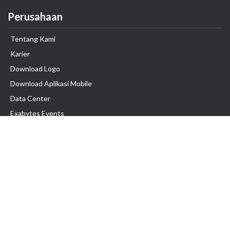
Perusahaan
Tentang Kami
Karier
Download Logo
Download Aplikasi Mobile
Data Center
Exabytes Events
Testimonial
Produk & Layanan
Domain
Transfer Domain
Web Hosting
Email Hosting