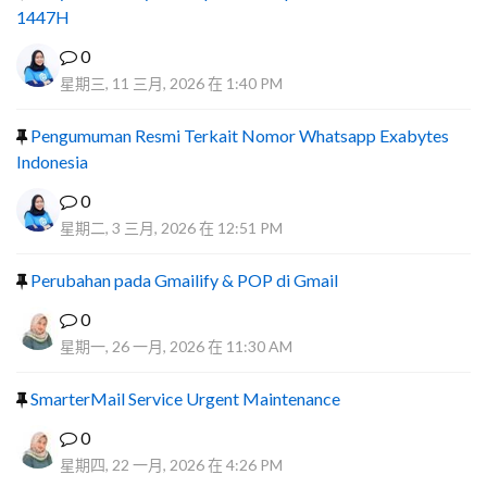
1447H
0
星期三, 11 三月, 2026 在 1:40 PM
Pengumuman Resmi Terkait Nomor Whatsapp Exabytes
Indonesia
0
星期二, 3 三月, 2026 在 12:51 PM
Perubahan pada Gmailify & POP di Gmail
0
星期一, 26 一月, 2026 在 11:30 AM
SmarterMail Service Urgent Maintenance
0
星期四, 22 一月, 2026 在 4:26 PM