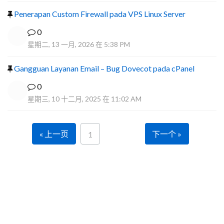
Penerapan Custom Firewall pada VPS Linux Server
0
星期二, 13 一月, 2026 在 5:38 PM
Gangguan Layanan Email – Bug Dovecot pada cPanel
0
星期三, 10 十二月, 2025 在 11:02 AM
« 上一页
下一个 »
1