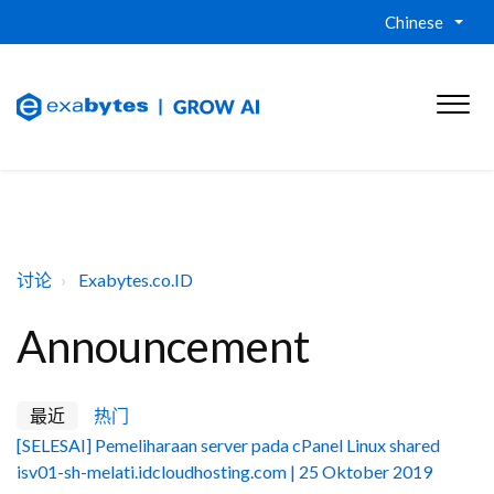
Chinese
讨论
Exabytes.co.ID
Announcement
最近
热门
[SELESAI] Pemeliharaan server pada cPanel Linux shared
isv01-sh-melati.idcloudhosting.com | 25 Oktober 2019