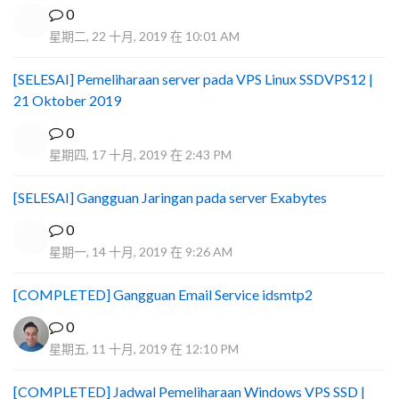
0
星期二, 22 十月, 2019 在 10:01 AM
[SELESAI] Pemeliharaan server pada VPS Linux SSDVPS12 |
21 Oktober 2019
0
星期四, 17 十月, 2019 在 2:43 PM
[SELESAI] Gangguan Jaringan pada server Exabytes
0
星期一, 14 十月, 2019 在 9:26 AM
[COMPLETED] Gangguan Email Service idsmtp2
0
星期五, 11 十月, 2019 在 12:10 PM
[COMPLETED] Jadwal Pemeliharaan Windows VPS SSD |