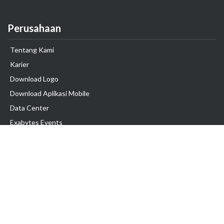
Perusahaan
Tentang Kami
Karier
Download Logo
Download Aplikasi Mobile
Data Center
Exabytes Events
Testimonial
Produk & Layanan
Domain
Transfer Domain
Web Hosting