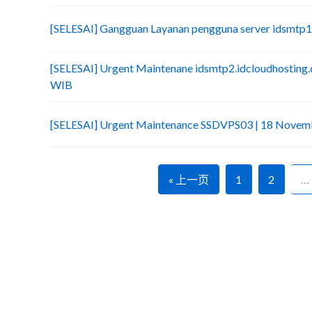
[SELESAI] Gangguan Layanan pengguna server idsmtp
[SELESAI] Urgent Maintenane idsmtp2.idcloudhosting
WIB
[SELESAI] Urgent Maintenance SSDVPS03 | 18 Novem
« 上一页
1
2
…