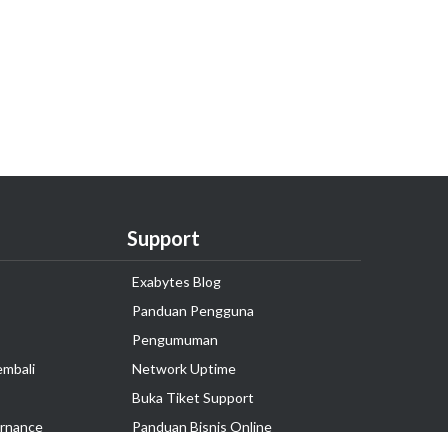
Support
Exabytes Blog
Panduan Pengguna
Pengumuman
embali
Network Uptime
Buka Tiket Support
rnance
Panduan Bisnis Online