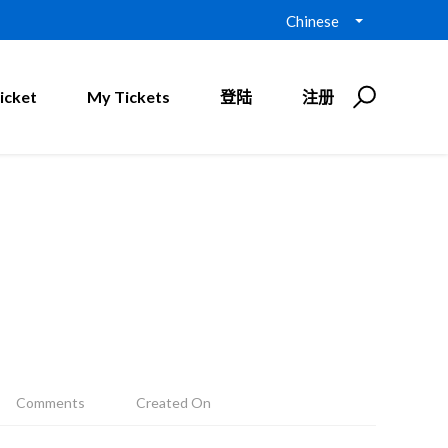
Chinese
icket
My Tickets
登陆
注册
Comments
Created On