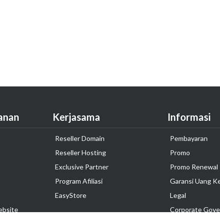
anan
Kerjasama
Informasi
Reseller Domain
Pembayaran
Reseller Hosting
Promo
Exclusive Partner
Promo Renewal
Program Afiliasi
Garansi Uang K
EasyStore
Legal
ebsite
Corporate Gove