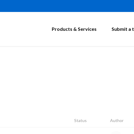
Products & Services
Submit a t
Status
Author