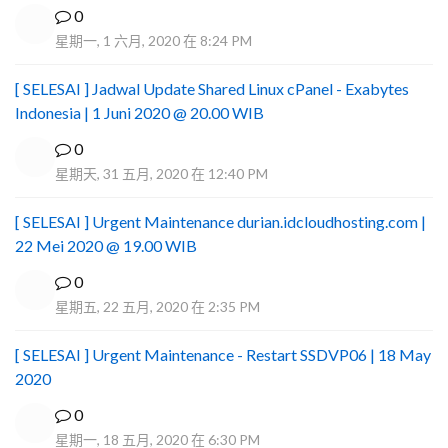
0
星期一, 1 六月, 2020 在 8:24 PM
[ SELESAI ] Jadwal Update Shared Linux cPanel - Exabytes
Indonesia | 1 Juni 2020 @ 20.00 WIB
0
星期天, 31 五月, 2020 在 12:40 PM
[ SELESAI ] Urgent Maintenance durian.idcloudhosting.com |
22 Mei 2020 @ 19.00 WIB
0
星期五, 22 五月, 2020 在 2:35 PM
[ SELESAI ] Urgent Maintenance - Restart SSDVP06 | 18 May
2020
0
星期一, 18 五月, 2020 在 6:30 PM