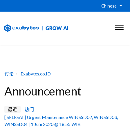
Chinese
讨论
Exabytes.co.ID
Announcement
最近
热门
[ SELESAI ] Urgent Maintenance WINSSD02, WINSSD03,
WINSSD04 | 1 Juni 2020 @ 18.55 WIB