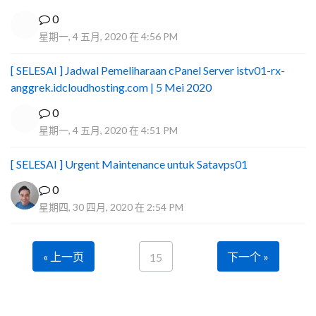
0
星期一, 4 五月, 2020 在 4:56 PM
[ SELESAI ] Jadwal Pemeliharaan cPanel Server istv01-rx-
anggrek.idcloudhosting.com | 5 Mei 2020
0
星期一, 4 五月, 2020 在 4:51 PM
[ SELESAI ] Urgent Maintenance untuk Satavps01
0
星期四, 30 四月, 2020 在 2:54 PM
« 上一页
下一个 »
15