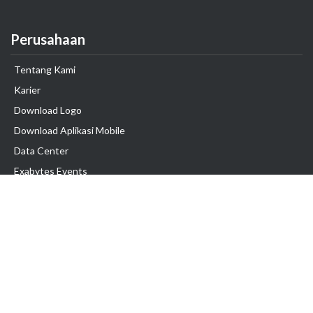
Perusahaan
Tentang Kami
Karier
Download Logo
Download Aplikasi Mobile
Data Center
Exabytes Events
Testimonial
Produk & Layanan
Domain
Transfer Domain
Web Hosting