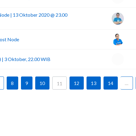
ode | 13 Oktober 2020 @ 23.00
Host Node
 | 3 Oktober, 22.00 WIB
8
9
10
12
13
14
…
11