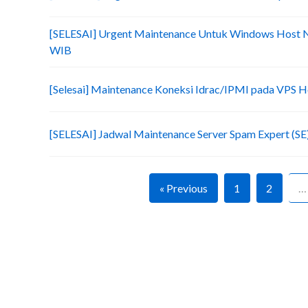
[SELESAI] Urgent Maintenance Untuk Windows Host N
WIB
[Selesai] Maintenance Koneksi Idrac/IPMI pada VPS 
[SELESAI] Jadwal Maintenance Server Spam Expert (SE)
« Previous
1
2
…