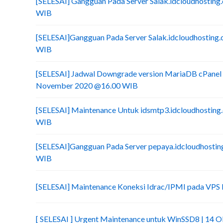
[SELESAI] Gangguan Pada Server Salak.idcloudhostin
WIB
[SELESAI]Gangguan Pada Server Salak.idcloudhosting
WIB
[SELESAI] Jadwal Downgrade version MariaDB cPanel -
November 2020 @16.00 WIB
[SELESAI] Maintenance Untuk idsmtp3.idcloudhosting
WIB
[SELESAI]Gangguan Pada Server pepaya.idcloudhostin
WIB
[SELESAI] Maintenance Koneksi Idrac/IPMI pada VPS 
[ SELESAI ] Urgent Maintenance untuk WinSSD8 | 14 