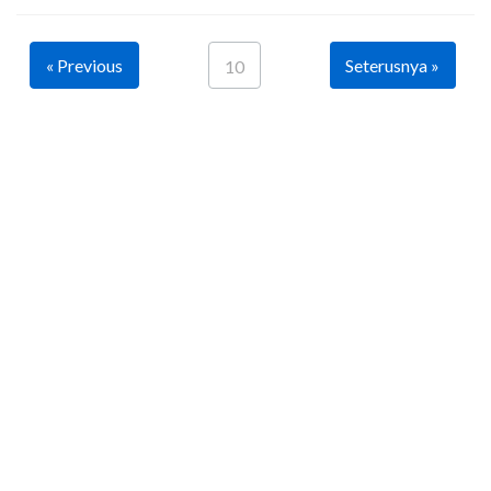
« Previous
Seterusnya »
10