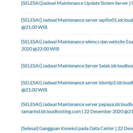
[SELESAI]Jadwal Maintenance Update Sistem Server |
[SELESAI] Jadwal Maintenance server wplite01.idcloud
@21.00 WIB
[SELESAI] Jadwal Maintenance whmcs dan website Exa
2020 @22:00 WIB
[SELESAI] Jadwal Maintenance Server Salak.idcloudho
[SELESAI] Jadwal Maintenance server idsmtp2.idclou
@21.00 WIB
[SELESAI] Jadwal Maintenance server pepaya.idcloudh
tamarind.idcloudhosting.com | 22 Desember 2020 @2
[Selesai] Gangguan Koneksi pada Data Center | 22 De