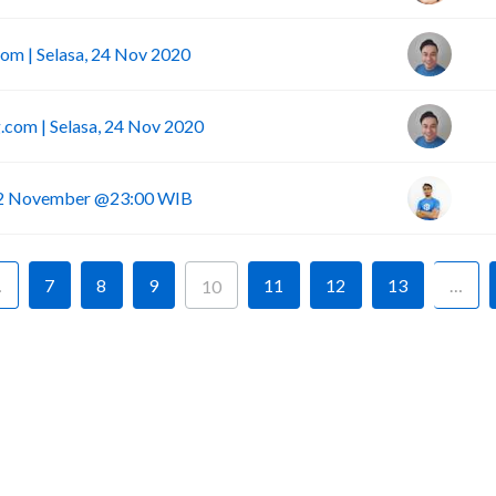
om | Selasa, 24 Nov 2020
.com | Selasa, 24 Nov 2020
 12 November @23:00 WIB
…
7
8
9
11
12
13
…
10