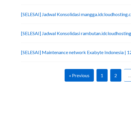
[SELESAI] Jadwal Konsolidasi mangga.idcloudhosting.c
[SELESAI] Jadwal Konsolidasi rambutan.idcloudhosting
[SELESAI] Maintenance network Exabyte Indonesia |
« Previous
1
2