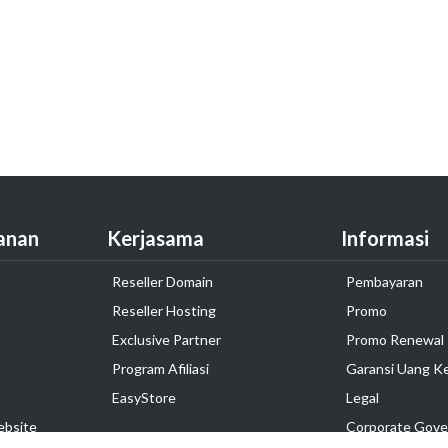
anan
Kerjasama
Informasi
Reseller Domain
Pembayaran
Reseller Hosting
Promo
Exclusive Partner
Promo Renewal
Program Afiliasi
Garansi Uang K
EasyStore
Legal
ebsite
Corporate Gove