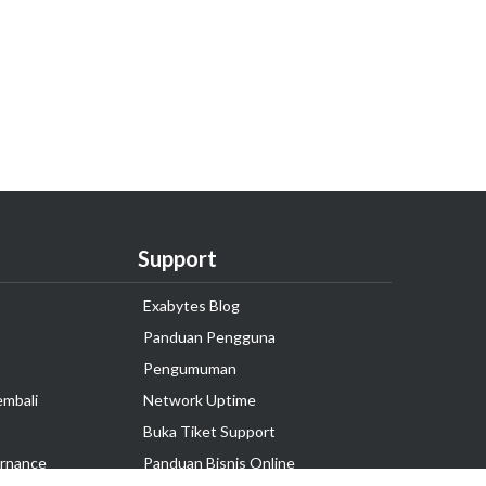
Support
Exabytes Blog
Panduan Pengguna
Pengumuman
embali
Network Uptime
Buka Tiket Support
rnance
Panduan Bisnis Online